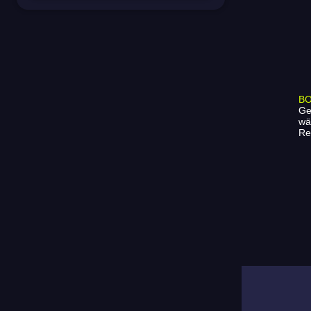
Deutsch
Alle
Bonuskauf
English
Hold and Win
English CA
Jackpots
B
Ge
Español
Tabellen
wä
Re
Français
Français CA
Italiano
Norsk
Polski