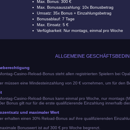
Max. Bonus: 300 €
Max. Bonusauszahlung: 10x Bonusbetrag
Umsatz: 35x Bonus + Einzahlungsbetrag
Bonusablauf: 7 Tage
Max. Einsatz: 5 €
Verfügbarkeit: Nur montags, einmal pro Woche
ALLGEMEINE GESCHÄFTSBEDI
meberechtigung
Montag-Casino-Reload-Bonus steht allen registrierten Spielern bei Opa
ler müssen eine Mindesteinzahlung von 20 € vornehmen, um für den Bo
it
 Montag-Casino-Reload-Bonus kann einmal pro Woche, nur montags (
er Bonus gilt nur für die erste qualifizierende Einzahlung innerhalb di
ozentsatz und maximaler Wert
ler erhalten einen 30% Reload-Bonus auf ihre qualifizierenden Einzahl
maximale Bonuswert ist auf 300 € pro Woche begrenzt.