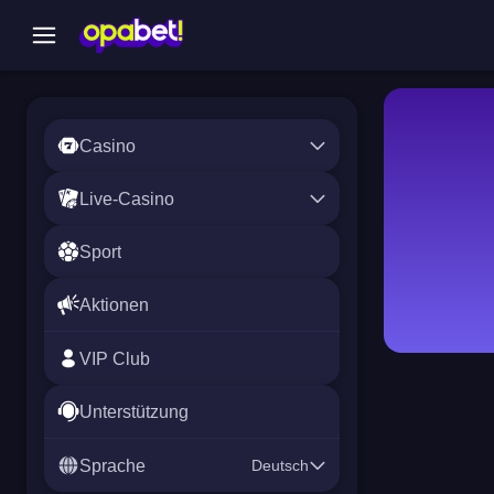
Casino
Live-Casino
Lobby
Sport
Lobby
Top
Aktionen
Roulette
Neu
VIP Club
Blackjack
Spielautomaten
Unterstützung
Baccarat
Crash-Spiele
Sprache
Deutsch
Spiel-Shows
Megaways