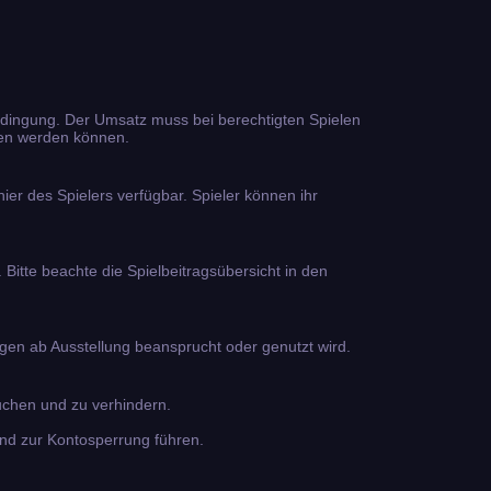
edingung. Der Umsatz muss bei berechtigten Spielen
en werden können.
ier des Spielers verfügbar. Spieler können ihr
Bitte beachte die Spielbeitragsübersicht in den
agen ab Ausstellung beansprucht oder genutzt wird.
uchen und zu verhindern.
und zur Kontosperrung führen.