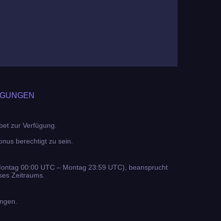
NGUNGEN
bet zur Verfügung.
nus berechtigt zu sein.
Montag 00:00 UTC – Montag 23:59 UTC), beansprucht
eses Zeitraums.
ungen.