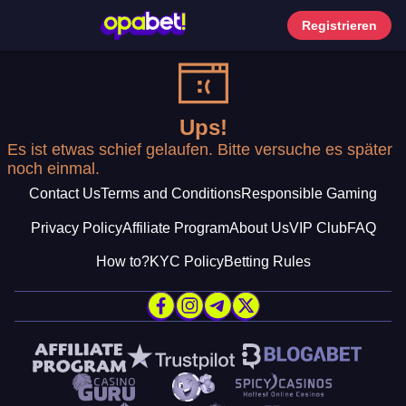
Registrieren
Ups!
Es ist etwas schief gelaufen. Bitte versuche es später
noch einmal.
Contact Us
Terms and Conditions
Responsible Gaming
Privacy Policy
Affiliate Program
About Us
VIP Club
FAQ
How to?
KYC Policy
Betting Rules