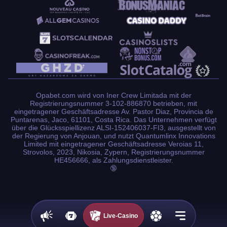
Opabet.com wird von Iner Crew Limitada mit der
Registrierungsnummer 3-102-886870 betrieben, mit
eingetragener Geschäftsadresse Av. Pastor Diaz, Provincia de
Puntarenas, Jaco, 61101, Costa Rica. Das Unternehmen verfügt
über die Glücksspiellizenz ALSI-152406037-FI3, ausgestellt von
der Regierung von Anjouan, und nutzt Quantumlinx Innovations
Limited mit eingetragener Geschäftsadresse Veroias 11,
Strovolos, 2023, Nikosia, Zypern, Registrierungsnummer
HE456666, als Zahlungsdienstleister.
🔞
Aktionen
Casino
Live-Casino
Sport
Menü