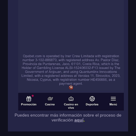
Puedes encontrar más información sobre el proceso de
verificación
aquí
.