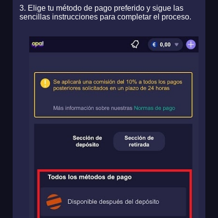
3. Elige tu método de pago preferido y sigue las
sencillas instrucciones para completar el proceso.