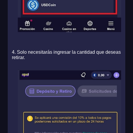
4. Solo necesitarás ingresar la cantidad que deseas
retirar.