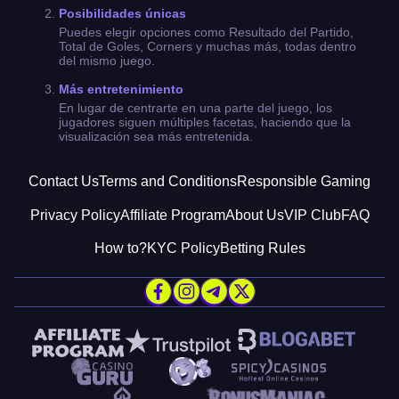
Posibilidades únicas
Puedes elegir opciones como Resultado del Partido,
Total de Goles, Corners y muchas más, todas dentro
del mismo juego.
Más entretenimiento
En lugar de centrarte en una parte del juego, los
jugadores siguen múltiples facetas, haciendo que la
visualización sea más entretenida.
Contact Us
Terms and Conditions
Responsible Gaming
Privacy Policy
Affiliate Program
About Us
VIP Club
FAQ
How to?
KYC Policy
Betting Rules