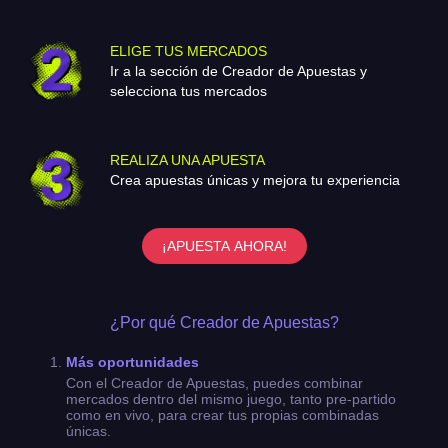
ELIGE TUS MERCADOS
Ir a la sección de Creador de Apuestas y
selecciona tus mercados
REALIZA UNA APUESTA
Crea apuestas únicas y mejora tu experiencia
¡APUESTA AHORA!
¿Por qué Creador de Apuestas?
Más oportunidades
Con el Creador de Apuestas, puedes combinar
mercados dentro del mismo juego, tanto pre-partido
como en vivo, para crear tus propias combinadas
únicas.