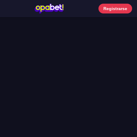
Registrarse