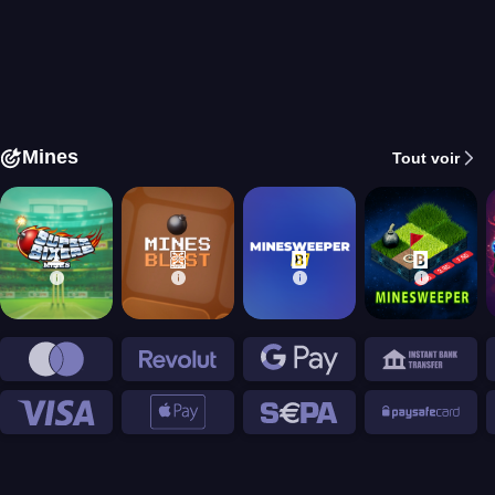
@daredevil
x
3.09
The Crypt
2,24
@zubis
x
3.73
The Crypt
2,78
@zubis
x
4.63
Mines
Tout voir
The Crypt
10,60
@zubis
x
17.67
The Crypt
1,62
@zubis
x
2.7
The Crypt
6,18
@zubis
x
10.3
The Crypt
9,70
@zubis
x
16.17
The Crypt
1,58
@zubis
x
2.63
The Crypt
2,24
@zubis
x
3.73