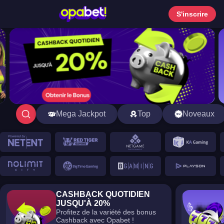
S'inscrire
Mega Jackpot
Top
Noveaux
CASHBACK QUOTIDIEN
JUSQU'À 20%
Profitez de la variété des bonus
Cashback avec Opabet !