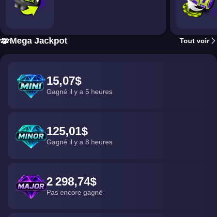
Mega Jackpot
Tout voir
15,07$
Gagné il y a 5 heures
125,01$
Gagné il y a 8 heures
2 298,74$
Pas encore gagné