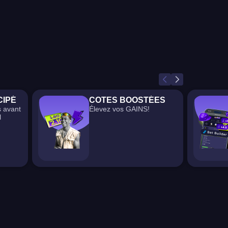
CIPÉ
COTES BOOSTÉES
s avant
Élevez vos GAINS!
l