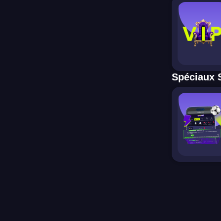
Português
Spéciaux 