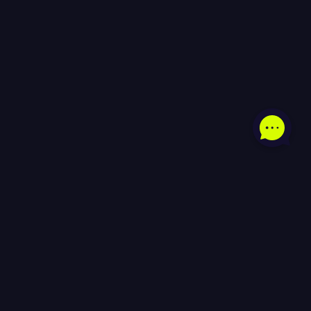
ffiliate Program
About Us
VIP Club
FAQ
How to?
s