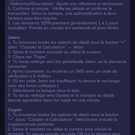
- Référence/Description : Ajoute une référence si nécessaire.
5. Confirme et envoie : Vérifie les détails et confirme la
transaction. Selon ta banque, une authentification à deux
facteurs peut être requise.
6. Les virements SEPA prennent généralement 1 à 2 jours
ouvrables. Prends en compte les weekends et jours fériés.
Jeton
1. Tu trouveras toutes les options de dépôt sous le bouton "+"
dans "Caissier et Calculatrice" → Jeton.
2. Saisis le montant souhaité ou utilise le curseur.
3. Clique sur "Payer".
4. Tu seras redirigé vers ton portefeuille Jeton, où tu devras te
connecter.
5. Après connexion, tu recevras un SMS avec un code de
vérification à 6 chiffres.
6. (Si ton solde Jeton est insuffisant, tu devras le recharger
avec des fonds suffisants.)
7. Sélectionne ta banque dans la liste.
8. Tu seras redirigé vers Opabet et le montant du dépôt
devrait apparaître dans ton solde en une minute.
Crypto
1. Tu trouveras toutes les options de dépôt sous le bouton
"+" dans 'Caissier et Calculatrice'. Sélectionne ensuite la
cryptomonnaie préférée.
2. Saisis le montant ou utilise le curseur pour choisir le
montant. Tu verras ensuite un code QR qui te dirigera vers