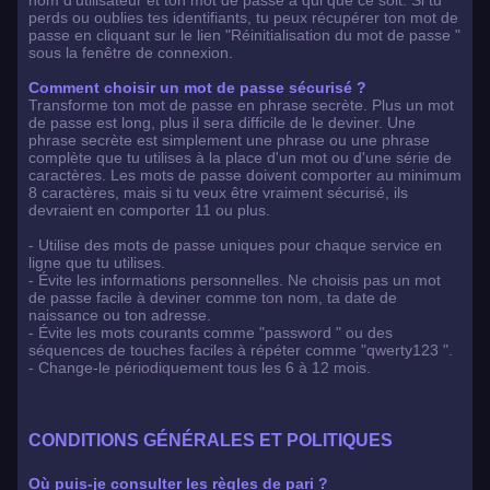
nom d'utilisateur et ton mot de passe à qui que ce soit. Si tu
perds ou oublies tes identifiants, tu peux récupérer ton mot de
passe en cliquant sur le lien "Réinitialisation du mot de passe "
sous la fenêtre de connexion.
Comment choisir un mot de passe sécurisé ?
Transforme ton mot de passe en phrase secrète. Plus un mot
de passe est long, plus il sera difficile de le deviner. Une
phrase secrète est simplement une phrase ou une phrase
complète que tu utilises à la place d'un mot ou d'une série de
caractères. Les mots de passe doivent comporter au minimum
8 caractères, mais si tu veux être vraiment sécurisé, ils
devraient en comporter 11 ou plus.
- Utilise des mots de passe uniques pour chaque service en
ligne que tu utilises.
- Évite les informations personnelles. Ne choisis pas un mot
de passe facile à deviner comme ton nom, ta date de
naissance ou ton adresse.
- Évite les mots courants comme "password " ou des
séquences de touches faciles à répéter comme "qwerty123 ".
- Change-le périodiquement tous les 6 à 12 mois.
CONDITIONS GÉNÉRALES ET POLITIQUES
Où puis-je consulter les règles de pari ?