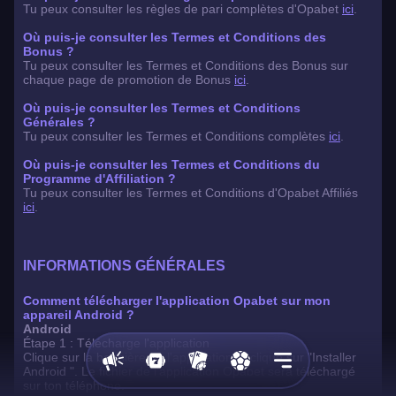
Tu peux consulter les règles de pari complètes d'Opabet
ici
.
Où puis-je consulter les Termes et Conditions des
Bonus ?
Tu peux consulter les Termes et Conditions des Bonus sur
chaque page de promotion de Bonus
ici
.
Où puis-je consulter les Termes et Conditions
Générales ?
Tu peux consulter les Termes et Conditions complètes
ici
.
Où puis-je consulter les Termes et Conditions du
Programme d'Affiliation ?
Tu peux consulter les Termes et Conditions d'Opabet Affiliés
ici
.
INFORMATIONS GÉNÉRALES
Comment télécharger l'application Opabet sur mon
appareil Android ?
Android
Étape 1 : Télécharge l'application
Casino
Clique sur la bannière de l'application et clique sur "Installer
Promotions
Casino
Sport
Menu
En
Android ". Le fichier de l'application Opabet sera téléchargé
Direct
sur ton téléphone.