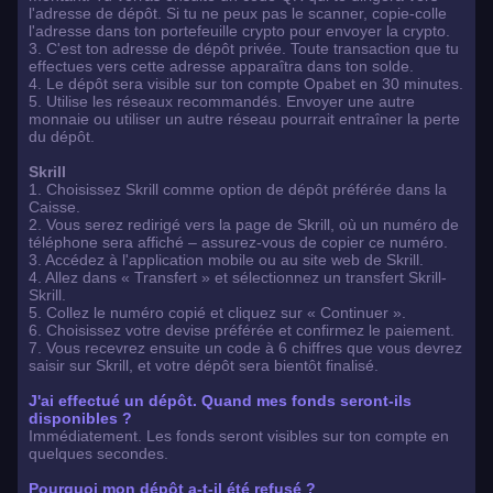
l'adresse de dépôt. Si tu ne peux pas le scanner, copie-colle
l'adresse dans ton portefeuille crypto pour envoyer la crypto.
3. C'est ton adresse de dépôt privée. Toute transaction que tu
effectues vers cette adresse apparaîtra dans ton solde.
4. Le dépôt sera visible sur ton compte Opabet en 30 minutes.
5. Utilise les réseaux recommandés. Envoyer une autre
monnaie ou utiliser un autre réseau pourrait entraîner la perte
du dépôt.
Skrill
1. Choisissez Skrill comme option de dépôt préférée dans la
Caisse.
2. Vous serez redirigé vers la page de Skrill, où un numéro de
téléphone sera affiché – assurez-vous de copier ce numéro.
3. Accédez à l'application mobile ou au site web de Skrill.
4. Allez dans « Transfert » et sélectionnez un transfert Skrill-
Skrill.
5. Collez le numéro copié et cliquez sur « Continuer ».
6. Choisissez votre devise préférée et confirmez le paiement.
7. Vous recevrez ensuite un code à 6 chiffres que vous devrez
saisir sur Skrill, et votre dépôt sera bientôt finalisé.
J'ai effectué un dépôt. Quand mes fonds seront-ils
disponibles ?
Immédiatement. Les fonds seront visibles sur ton compte en
quelques secondes.
Pourquoi mon dépôt a-t-il été refusé ?