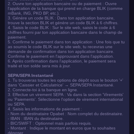
2. Ouvre ton application bancaire ou de paiement : Ouvre
l'application de ta banque qui prend en charge BLIK (comme
mBank, ING, PKO BP, etc.).
3. Génère un code BLIK : Dans ton application bancaire,
trouve la section BLIK et génère un code BLIK à 6 chiffres.
4. Saisis le code BLIK : Sur le site web, saisis le code à 6
chiffres fourni par ton application bancaire dans le champ de
paiement.
5. Confirme le paiement dans ton application : Une fois que tu
as soumis le code BLIK sur le site web, tu recevras une
demande de confirmation dans ton application bancaire.
Confirme le paiement en l'approuvant dans l'application.
6. Après confirmation dans l'application, le paiement sera
traité et ton solde sera mis à jour.
SEPA/SEPA Instantané
1. Tu trouveras toutes les options de dépôt sous le bouton '+'
dans 'Caissier et Calculatrice' → SEPA/SEPA Instantané.
2. Connecte-toi à ta banque en ligne.
3. Effectue un virement SEPA : Va dans la section 'Virements'
ou 'Paiements'. Sélectionne l'option de virement international
ou SEPA.
4. Saisis les informations de paiement :
- Nom du destinataire Opabet : Nom complet du destinataire.
- IBAN : IBAN du destinataire.
- BIC/SWIFT : Optionnel mais parfois requis.
- Montant : Indique le montant en euros que tu souhaites
déposer.