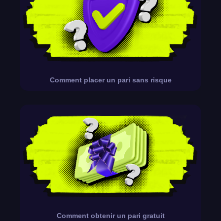
Comment placer un pari sans risque
Comment obtenir un pari gratuit