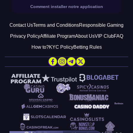
Comment installer notre application
Contact Us
Terms and Conditions
Responsible Gaming
Privacy Policy
Affiliate Program
About Us
VIP Club
FAQ
How to?
KYC Policy
Betting Rules