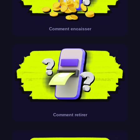
Comment encaisser
Comment retirer