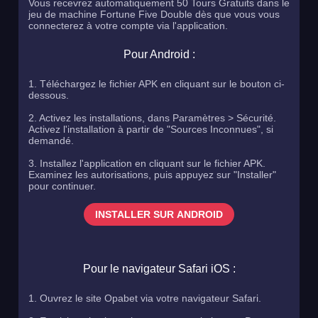
Vous recevrez automatiquement 50 Tours Gratuits dans le
jeu de machine Fortune Five Double dès que vous vous
connecterez à votre compte via l'application.
Pour Android :
1. Téléchargez le fichier APK en cliquant sur le bouton ci-
dessous.
2. Activez les installations, dans Paramètres > Sécurité.
Activez l'installation à partir de "Sources Inconnues", si
demandé.
3. Installez l'application en cliquant sur le fichier APK.
Examinez les autorisations, puis appuyez sur "Installer"
pour continuer.
INSTALLER SUR ANDROID
Pour le navigateur Safari iOS :
1. Ouvrez le site Opabet via votre navigateur Safari.