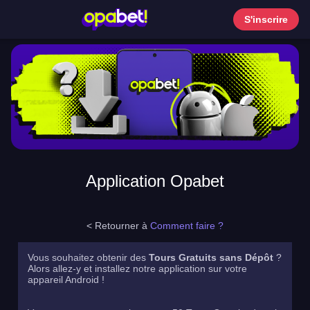
S'inscrire
Application Opabet
< Retourner à
Comment faire ?
Vous souhaitez obtenir des
Tours Gratuits sans Dépôt
?
Alors allez-y et installez notre application sur votre
appareil Android !