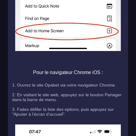
Pour le navigateur Chrome iOS :
1. Ouvrez le site Opabet via votre navigateur Chrome.
2. En visitant le site web, appuyez sur le bouton Partager
dans la barre de menu.
3. Faites défiler la liste des options, puis appuyez sur
"Ajouter à l'écran d'accueil".