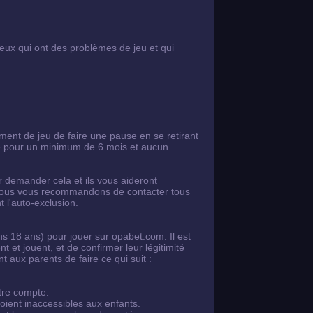
eux qui ont des problèmes de jeu et qui
ment de jeu de faire une pause en se retirant
e pour un minimum de 6 mois et aucun
 demander cela et ils vous aideront
. Nous vous recommandons de contacter tous
 l'auto-exclusion.
ns 18 ans) pour jouer sur opabet.com. Il est
nt et jouent, et de confirmer leur légitimité
 aux parents de faire ce qui suit :
otre compte.
oient inaccessibles aux enfants.