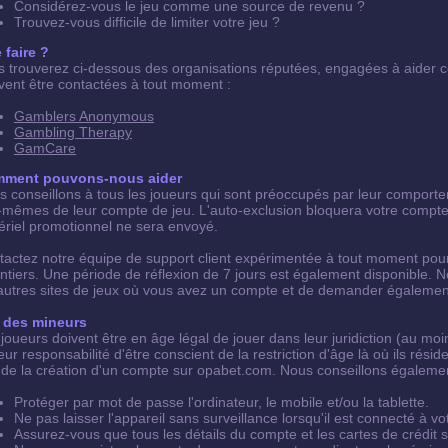
Considérez-vous le jeu comme une source de revenu ?
Trouvez-vous difficile de limiter votre jeu ?
 faire ?
s trouverez ci-dessous des organisations réputées, engagées à aider c
vent être contactées à tout moment :
Gamblers Anonymous
Gambling Therapy
GamCare
ment pouvons-nous aider
 conseillons à tous les joueurs qui sont préoccupés par leur comporte
-mêmes de leur compte de jeu. L'auto-exclusion bloquera votre compt
ériel promotionnel ne sera envoyé.
tactez notre équipe de support client expérimentée à tout moment pour
ontiers. Une période de réflexion de 7 jours est également disponible
 autres sites de jeux où vous avez un compte et de demander également
 des mineurs
joueurs doivent être en âge légal de jouer dans leur juridiction (au moi
eur responsabilité d'être conscient de la restriction d'âge là où ils réside
 de la création d'un compte sur opabet.com. Nous conseillons également
Protéger par mot de passe l'ordinateur, le mobile et/ou la tablette.
Ne pas laisser l'appareil sans surveillance lorsqu'il est connecté à v
Assurez-vous que tous les détails du compte et les cartes de crédit s