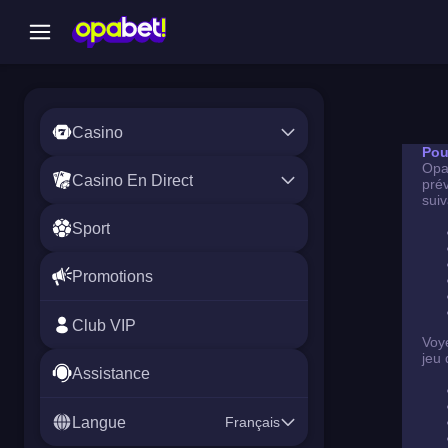
Casino
Pou
Opab
Casino En Direct
Accueil
pré
suiv
Sport
Accueil
Top
Promotions
Roulette
Nouveaux
Club VIP
Blackjack
Machines à sous
Voye
jeu 
Assistance
Baccara
Jeux de Crash
Langue
Français
Jeux Télévisés
Megaways