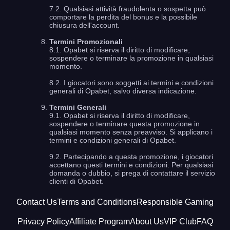
7.2. Qualsiasi attività fraudolenta o sospetta può
comportare la perdita del bonus e la possibile
chiusura dell'account.
Termini Promozionali
8.1. Opabet si riserva il diritto di modificare,
sospendere o terminare la promozione in qualsiasi
momento.
8.2. I giocatori sono soggetti ai termini e condizioni
generali di Opabet, salvo diversa indicazione.
Termini Generali
9.1. Opabet si riserva il diritto di modificare,
sospendere o terminare questa promozione in
qualsiasi momento senza preavviso. Si applicano i
termini e condizioni generali di Opabet.
9.2. Partecipando a questa promozione, i giocatori
accettano questi termini e condizioni. Per qualsiasi
domanda o dubbio, si prega di contattare il servizio
clienti di Opabet.
Contact Us
Terms and Conditions
Responsible Gaming
Privacy Policy
Affiliate Program
About Us
VIP Club
FAQ