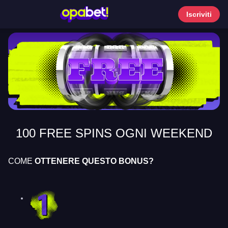
Iscriviti
100 FREE SPINS OGNI WEEKEND
COME
OTTENERE QUESTO BONUS?