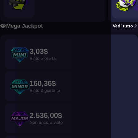
Mega Jackpot
Vedi tutto
3,03$
Vinto 5 ore fa
160,36$
Vinto 2 giorni fa
2.536,00$
Non ancora vinto