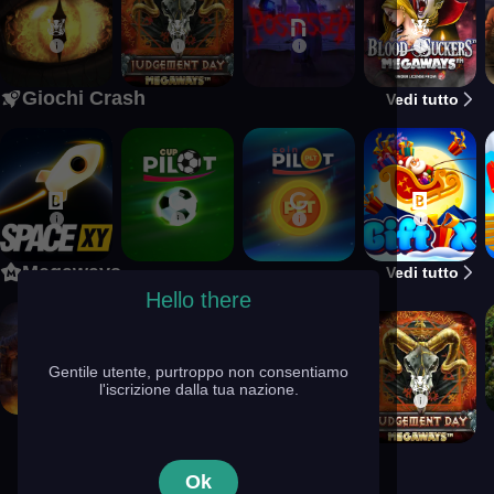
@emraholgac
x
0.6
Shark Boss
3,20
@emraholgac
x
0.4
Giochi Crash
Vedi tutto
Shark Boss
3,20
@emraholgac
x
0.4
Shark Boss
3,20
@emraholgac
x
0.4
Shark Boss
32,00
@emraholgac
x
4
Megaways
Vedi tutto
Shark Boss
3,20
Hello there
@emraholgac
x
0.4
Shark Boss
8,00
@emraholgac
x
1
Gentile utente, purtroppo non consentiamo
l'iscrizione dalla tua nazione.
Shark Boss
3,20
@emraholgac
x
0.4
Shark Boss
3,20
Ok
@emraholgac
x
0.4