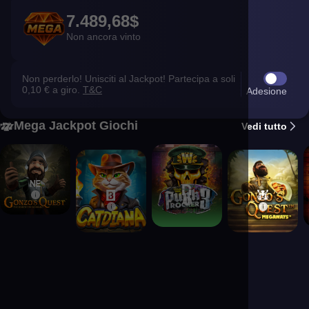
7.489,68$
Non ancora vinto
Non perderlo! Unisciti al Jackpot! Partecipa a soli
0,10 € a giro.
T&C
Adesione
Mega Jackpot Giochi
Vedi tutto