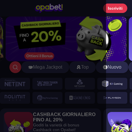
Iscriviti
Mega Jackpot
Top
Nuovo
CASHBACK GIORNALIERO
FINO AL 20%
Goditi la varietà di bonus
Cashback con Opabet!