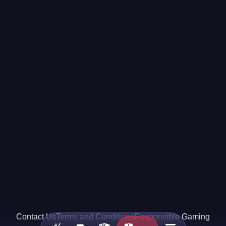
Contact Us
Terms and Conditions
Responsible Gaming
Casinò