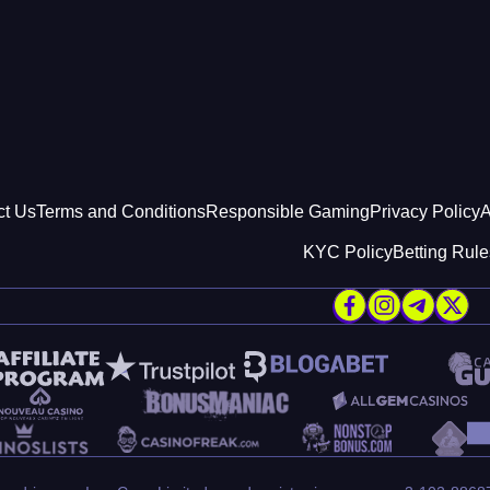
ct Us
Terms and Conditions
Responsible Gaming
Privacy Policy
A
KYC Policy
Betting Rule