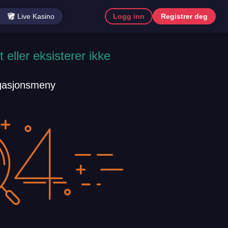
Live Kasino
Logg inn
Registrer deg
eller eksisterer ikke
igasjonsmeny