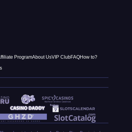
ffiliate Program
About Us
VIP Club
FAQ
How to?
s