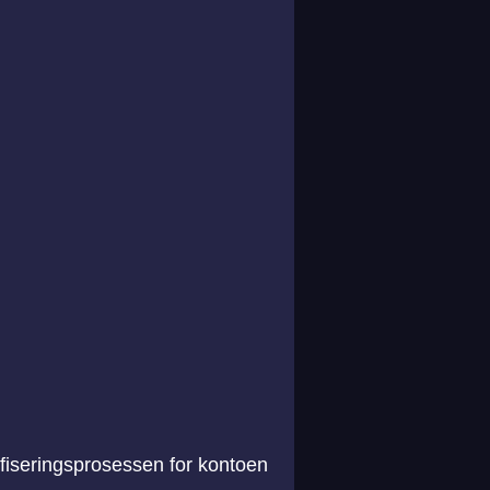
rifiseringsprosessen for kontoen