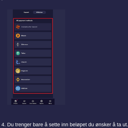
4. Du trenger bare å sette inn beløpet du ønsker å ta ut