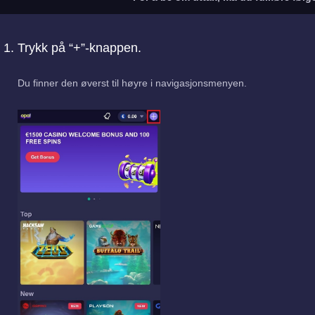
1. Trykk på “+”-knappen.
Du finner den øverst til høyre i navigasjonsmenyen.