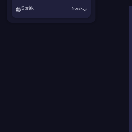
Språk
Norsk
Spillshow
Megaways
Deutsch
Alle
Bonus-kjøp
English
Hold og vinn
English CA
Jackpotter
Español
Tabeller
Français
Français CA
Italiano