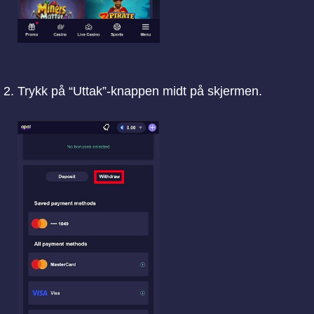
2. Trykk på “Uttak”-knappen midt på skjermen.