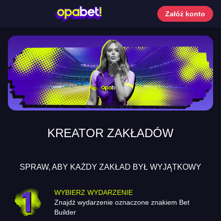
Załóż konto
KREATOR ZAKŁADÓW
SPRAW, ABY KAŻDY ZAKŁAD BYŁ WYJĄTKOWY
WYBIERZ WYDARZENIE
Znajdź wydarzenie oznaczone znakiem Bet
Builder